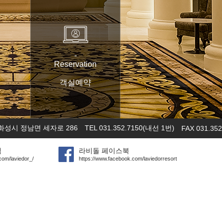
-
Reservation
객실예약
화성시 정남면 세자로 286
TEL 031.352.7150(내선 1번)
FAX 031.352
램
라비돌 페이스북
com/laviedor_/
https://www.facebook.com/laviedorresort