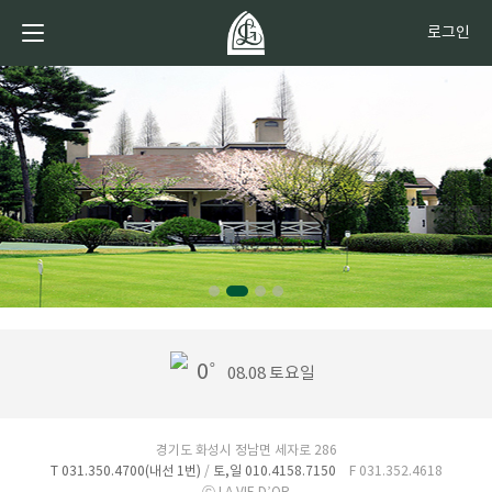
로그인
0˚
08.08 토요일
경기도 화성시 정남면 세자로 286
T 031.350.4700(내선 1번)
/
토,일 010.4158.7150
F 031.352.4618