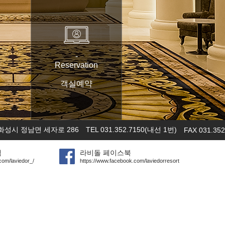
-
Reservation
객실예약
화성시 정남면 세자로 286
TEL 031.352.7150(내선 1번)
FAX 031.352
램
라비돌 페이스북
com/laviedor_/
https://www.facebook.com/laviedorresort